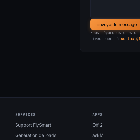
Envoyer le message
Nous répondons sous un
directement à
contact@
SERVICES
APPS
Support FlySmart
Off 2
Génération de loads
askM